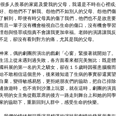
令很多人羨慕的家庭及愛我的父母，我還是不時在心裡或
好、怨他們不了解我、怨他們不如別人的父母、怨他們傷
了解到，即便有時父母真的傷了我們，他們也不是故意要
而且一輩子沒有機會檢視自己生命的傷口，沒有機會學習
埋怨與怪罪或指責不會讓我更加幸福。老師的演講讓我反
不足，卻沒有看到對方的痛，尤其是我的父母。
神來，偶的劇團所演出的戲劇「心窗」緊接著就開始了。
生活上從未遇到過失敗，各方面看來都完美無比：既是體
國科展的第一名的天之驕女，卻在１５歲時因罹患腦瘤而
始不敢相信這個意外，後來雖知道了生病的事實卻還冀望
自棄，變得敏感易怒，更拒絕朋友們的協助，把自己排除
邊旅遊時，也不肯到沙灘上玩耍，就在這時，劇團的演員
失明的女主角從觀眾席的後方一路走到舞台上和她的同學
家的協助下，重新回到人群中，感受生命的快樂。