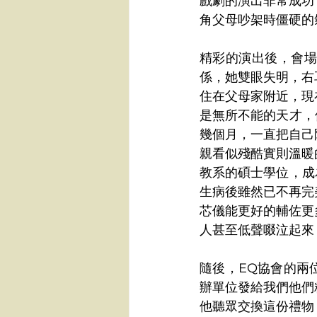
戲劇的演出非常成功
角父母吵架時僵硬的
精彩的演出後，會場
係，她雙眼失明，右
住在父母家附近，現
是無所不能的天才，
幾個月，一直把自己
親看似殘酷實則溫暖
教系的碩士學位，成
生病後雖然已不再完
芯儀能更好的輔佐更
人甚至低聲啜泣起來
隨後，EQ協會的兩
辦單位發給我們他們
他聽眾交換這份禮物