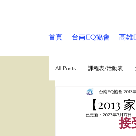
首頁
台南EQ協會
高雄
All Posts
課程表/活動表
台南EQ協會
2013
課程帶領/學習 分享
兒
【2013
已更新：
2023年7月17日
台南EQ協會
講師園地
接