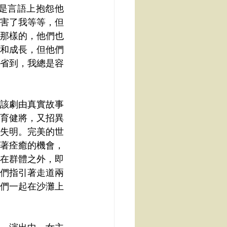
是言語上抱怨他
害了我等等，但
那樣的，他們也
和成長，但他們
省到，我總是容
該劇由真實故事
育健將，又招異
失明。完美的世
著痊癒的機會，
在群體之外，即
們指引著走道兩
們一起在沙灘上