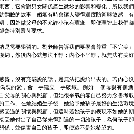
東西，它會對男女關係產生微妙的影響和變化，所以我們
就翻臉的故事。婚姻有時會讓人變得過度防衛與敏感，有
期，因為做父母的不允許小孩有瑕疵。即便理智上我們都
卻會特別嚴苛要求。
納是需要學習的。劉老師告訴我們要學會尊重「不完美」
接納，然後內心就無法平靜；內心不平靜，就無法有美好
感覺，沒有充滿愛的話，是無法把愛給出去的。若內心沒
偽裝的愛，會一手建立一手破壞。例如:一個母親有個酒
自父母的關心與照顧，但她很爭氣的靠自己努力念書考取
的工作。在她結婚生子後，她給予她孩子最好的生活環境
感受過的關懷與照顧，但這時若她孩子的表現不如她的期
接受她付出了自己從未得到過的一切給孩子，為何孩子卻
關係，並傷害自己的孩子，即便這不是她希望的。