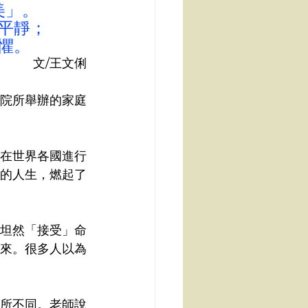
美」。
平靜；
懼。
文/王文俐
院所舉辦的家庭
在世界各國進行
的人生，燃起了
坦然「接受」命
來。很多人以為
所不同。老師說