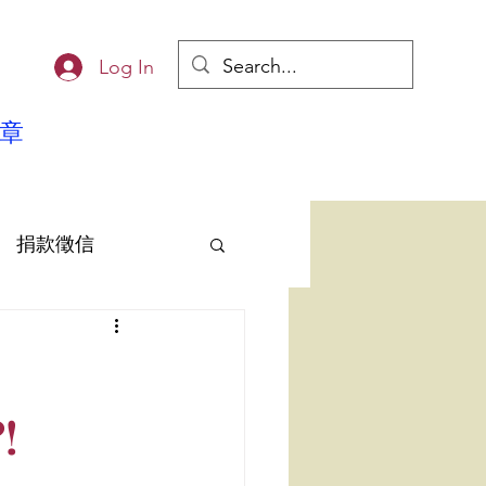
Log In
章
捐款徵信
雄EQ協會
!