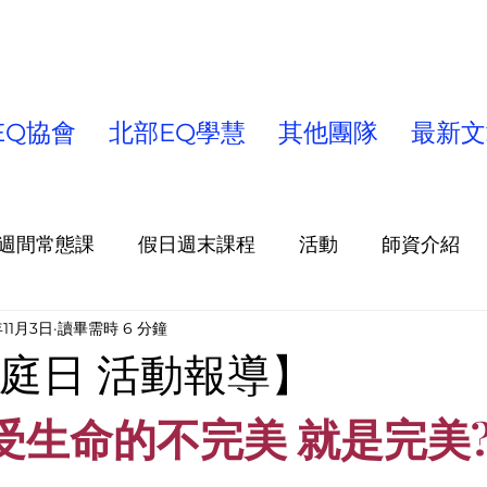
EQ協會
北部EQ學慧
其他團隊
最新文
週間常態課
假日週末課程
活動
師資介紹
年11月3日
讀畢需時 6 分鐘
童/青少年課程/營隊
出版品
北部EQ學慧
高
 家庭日 活動報導】
受生命的不完美 就是完美?