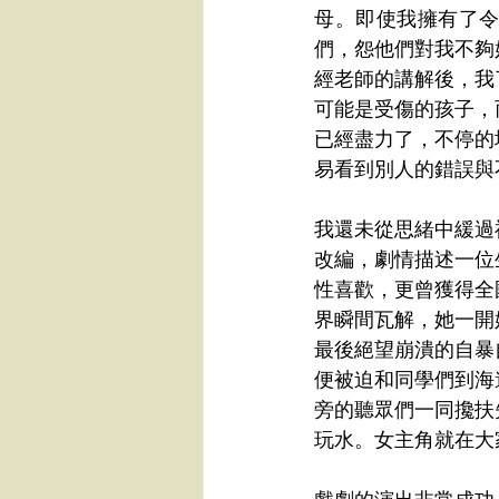
母。即使我擁有了
們，怨他們對我不夠
經老師的講解後，我
可能是受傷的孩子，
已經盡力了，不停的
易看到別人的錯誤與
我還未從思緒中緩過
改編，劇情描述一位
性喜歡，更曾獲得全
界瞬間瓦解，她一開
最後絕望崩潰的自暴
便被迫和同學們到海
旁的聽眾們一同攙扶
玩水。女主角就在大