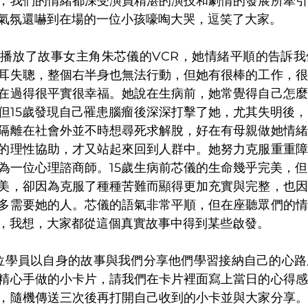
，我們的情緒都深受演員精湛的演技和劇情的發展所牽引
氣氛還嚇到在場的一位小孩嚎啕大哭，逗笑了大家。
播放了故事女主角朱芯儀的VCR，她情緒平順的告訴我
耳失聰，整個右半身也無法行動，但她有很棒的工作，很
在過得很平實很幸福。她說在生病前，她常覺得自己怎麼
但15歲發現自己罹患腦瘤後深深打擊了她，尤其失明後
隔離在社會外並不時想尋死求解脫，好在有母親做她情緒
的理性協助，才又站起來回到人群中。她努力克服重重障
為一位心理諮商師。15歲生病前芯儀的生命幾乎完美，
美，卻因為克服了種種苦難而顯得更加充實與完整，也因
多需要她的人。芯儀的語氣非常平順，但在座聽眾們的情
，我想，大家都從這個真實故事中得到某些啟發。
位學員以自身的故事與我們分享他們學習接納自己的心路
精心手做的小卡片，請我們在卡片裡面寫上當日的心得感
，隨機傳送三次後再打開自己收到的小卡並與大家分享。