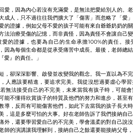
回愛，因為內心若沒有充滿愛，是無法把愛給別人的。老
大成人，只不過往往我們擴大了「傷害」而忽略了「愛」
愛的證據，例如父母不愛的孩子可能有來自爺爺奶奶的關
方法治療受傷的記憶，而非責怪，因為責怪不會讓自己變
被愛的證據，也要為自己的生命承擔100%的責任。接
，因為每個生命都是從承受痛苦中成長。最後，老師總結
『愛』的責任。」
短，卻深深影響、啟發並改變我的觀念。我一直以為不完
的，人應該要精進，要追求完美。我從沒想過要虛心學習
，若無法接受自己的不完美，未來當我有孩子時，可能會
可能不懂得欣賞孩子的特質及他們的努力和進步，甚至有
教導，反而有可能傷害他們，如此下去當我的孩子長大時
美，這是多麼可怕的大事。好在老師告訴了我們接納自己
痛外，還要學習愛自己的不完美，學會溫柔的對自己說沒
老師的演講讓我理解到，接納自己之餘還要能接納父母，