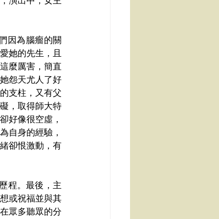
，演出中，女主
們因為腦瘤的關
愛她的先生，且
這麼厲害，簡直
，她怨天尤人了好
的支柱，又有父
礙，取得師大特
但卻好像很空虛，
為自身的經驗，
緒卻恨激動，有
歷程。最後，主
想或祝福並與其
在眾多聽眾的分