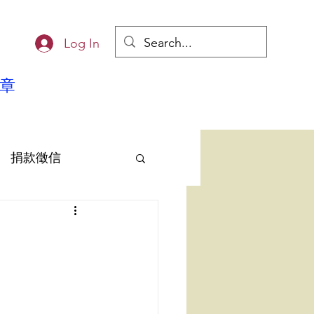
Log In
章
捐款徵信
雄EQ協會