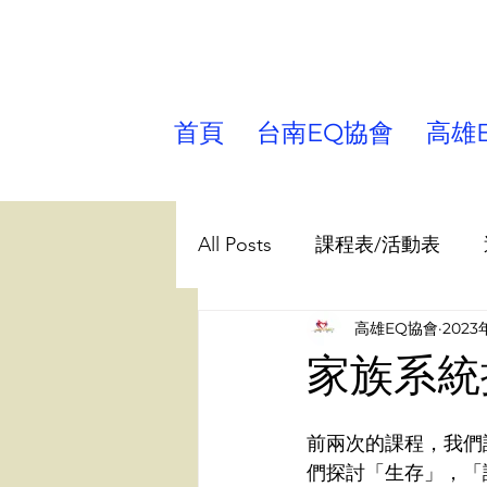
首頁
台南EQ協會
高雄
All Posts
課程表/活動表
高雄EQ協會
2023
課程帶領/學習 分享
兒
家族系統排
台南EQ協會
講師園地
前兩次的課程，我們
們探討「生存」，「