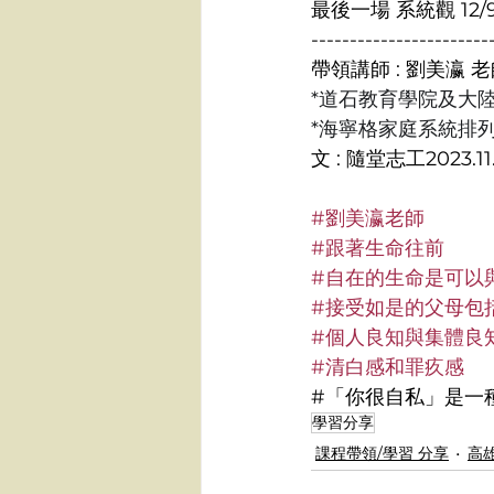
最後一場 系統觀 12
-----------------------
帶領講師 : 劉美瀛 
*道石教育學院及大
*海寧格家庭系統排
文 : 隨堂志工2023.11.
#劉美瀛老師
#跟著生命往前
#自在的生命是可以
#接受如是的父母包
#個人良知與集體良
#清白感和罪疚感
#「你很自私」是一
學習分享
課程帶領/學習 分享
高