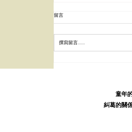
留言
撰寫留言......
2026秋季班 9/4開課【心想事
成的秘密】完整實作課/現場
課
童年
糾葛的關係