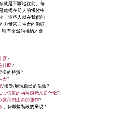
命就是不斷地往前。每
是建構在前人的犧牲中
次，這些人就在我們的
的力量來自生命的源頭
生，唯有全然的接納才會
?
什麼
?
是什麼
?
麼樣的特質?
生命
?
覺
/接受/展現自己的生命?
生命價值的兩種感覺又是什麼
?
影響我們生命的運作
?
命
，有哪些階段的呈現?