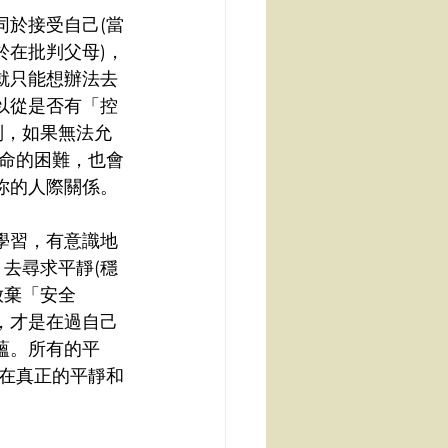
同於接受自己(當
於在批判父母)，
就只能想辦法去
以從是否有「控
別，如果無法允
生命的困難，也會
你的人際關係。
學習，有意識地
，去尋求平靜(穩
放棄「安全
，才是在過自己
蘊。所有的平
在真正的平靜和