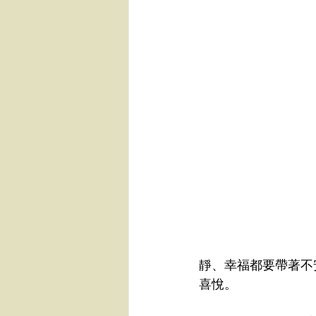
靜、幸福都要帶著不
喜悅。