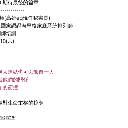
/9 期待最後的篇章……
-------------
老師(高雄eq現任秘書長)
陸國家認證海寧格家庭系統排列師
列師培訓
18(六)
與人連結也可以獨自一人
括他們的關係
知的衝撞
種對生命主權的掠奪
雄EQ協會