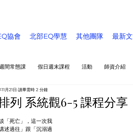
EQ協會
北部EQ學慧
其他團隊
最新文
週間常態課
假日週末課程
活動
師資介紹
年11月21日
讀畢需時 2 分鐘
童/青少年課程/營隊
出版品
北部EQ學慧
高
列 系統觀6-5 課程分享
談「死亡」，這一次我
講述過往」跟「沉溺過