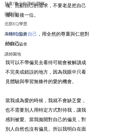
兒童/青少年課程/營隊
魂、照顧自己的需求，不要老是把自己
出版品
擺在最後一位。
北部EQ學慧
#時時忠於自己
，用全然的尊重與仁慈對
高雄EQ協會
待自己。
台南EQ協會
講師園地
我可以不帶偏見去看待可能會被解讀成
不完美或錯誤的地方，因為我眼中只看
見體驗與學習無條件的愛的機會。 
當我成為愛的時候，我就不會缺乏愛，
也不需要別人用特定方式對待我，讓我
感到被愛。當我拋開對自己的偏見，對
別人自然也沒有偏見。所以我明白在面