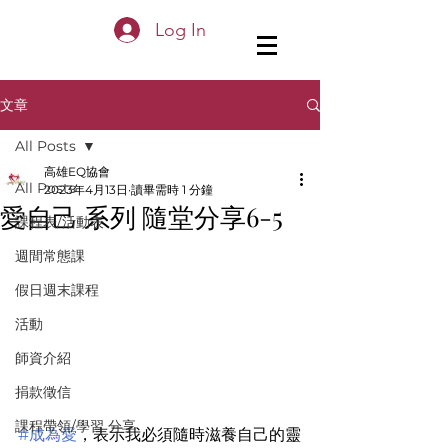
Log In
文章
All Posts
高雄EQ協會
All Posts
2023年4月13日
讀畢需時 1 分鐘
愛自己 系列 隨堂分享6-5
課程表/活動表
週間常態課
假日週末課程
活動
師資介紹
捐款徵信
課程帶領/學習 分享
#成為愛
，表示我必須隨時滋養自己的靈