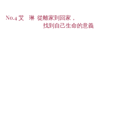
No.4 艾    琳  從離家到回家，
                              找到自己生命的意義