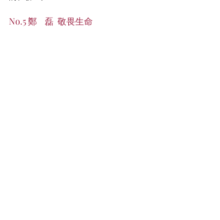
No.5 鄭    磊  敬畏生命