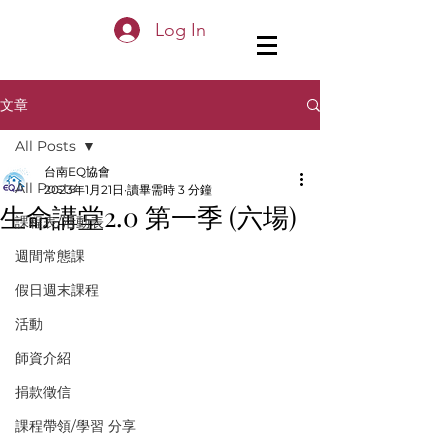
Log In
文章
All Posts
台南EQ協會
All Posts
2023年1月21日
讀畢需時 3 分鐘
生命講堂2.0 第一季 (六場)
課程表/活動表
週間常態課
假日週末課程
活動
師資介紹
捐款徵信
課程帶領/學習 分享