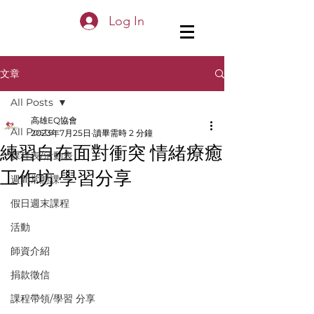
Log In
文章
All Posts
高雄EQ協會
All Posts
2023年7月25日
讀畢需時 2 分鐘
練習自在面對衝突 情緒療癒
課程表/活動表
工作坊 學習分享
週間常態課
假日週末課程
活動
師資介紹
捐款徵信
課程帶領/學習 分享