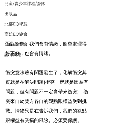
兒童/青少年課程/營隊
出版品
北部EQ學慧
高雄EQ協會
面對衝突，我們會有情緒，衝突處理得
台南EQ協會
好不好，也會有情緒。
講師園地
衝突意味著有問題發生了，化解衝突其
實就是在解決問題(衝突一定就是因為有
問題，但有問題不一定會帶來衝突)，衝
突來自於雙方各自的觀點跟權益受到挑
戰。情緒只是在告訴我們，我們的觀點
跟權益有受損的風險。必須要保護。