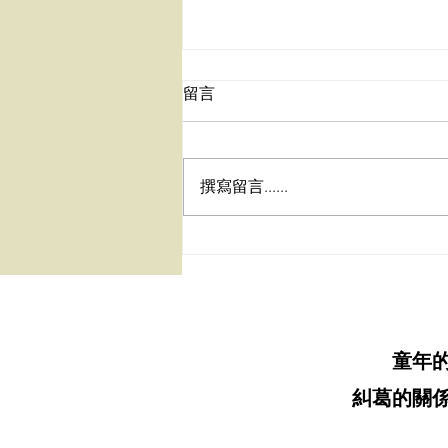
留言
撰寫留言......
2026秋季班 9/4開課【心想事
成的秘密】完整實作課/現場
課
童年
糾葛的關係