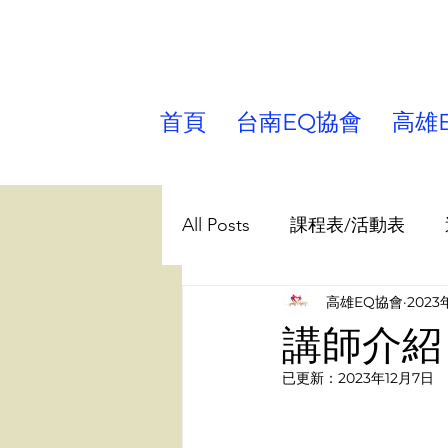
首頁
台南EQ協會
高雄
All Posts
課程表/活動表
高雄EQ協會
2023
課程帶領/學習 分享
兒
講師介紹
已更新：
2023年12月7日
台南EQ協會
講師園地