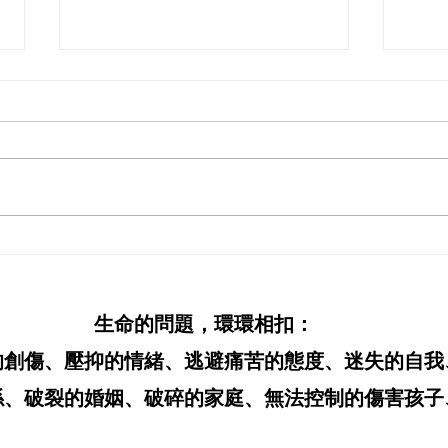
8-9月課程表
9/12場次 催
心靈
生命的問題，環環相扣：
的創傷、壓抑的情緒、逃避痛苦的態度、迷失的自我
、破裂的婚姻、破碎的家庭、無法控制的傷害孩子、.