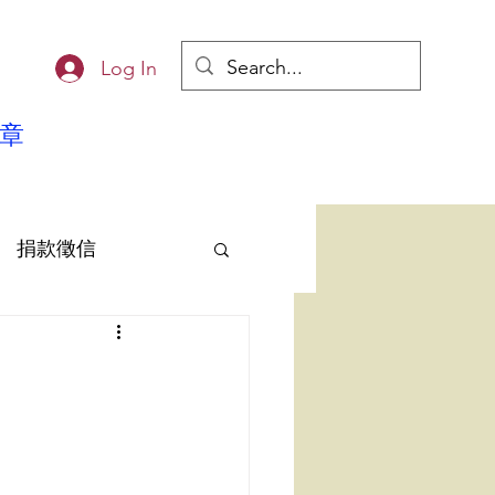
Log In
章
捐款徵信
雄EQ協會