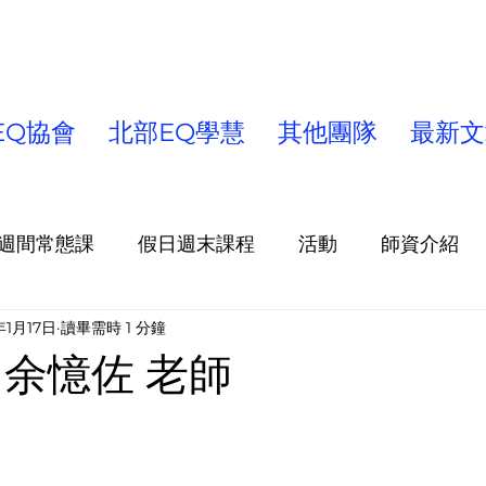
EQ協會
北部EQ學慧
其他團隊
最新文
週間常態課
假日週末課程
活動
師資介紹
年1月17日
讀畢需時 1 分鐘
童/青少年課程/營隊
出版品
北部EQ學慧
高
 余憶佐 老師