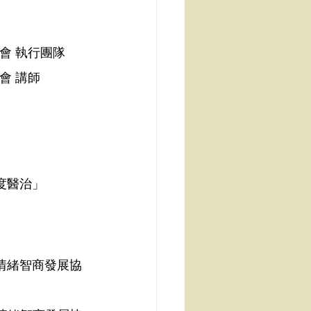
會 執行團隊
會 講師
度醫治」
庭情緒智商發展協