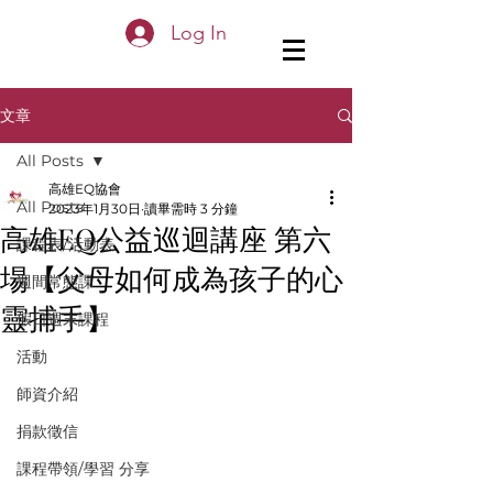
Log In
文章
All Posts
高雄EQ協會
All Posts
2023年1月30日
讀畢需時 3 分鐘
高雄EQ公益巡迴講座 第六
課程表/活動表
場【父母如何成為孩子的心
週間常態課
靈捕手】
假日週末課程
活動
師資介紹
捐款徵信
課程帶領/學習 分享