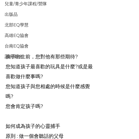
兒童/青少年課程/營隊
出版品
北部EQ學慧
高雄EQ協會
台南EQ協會
講師園地
孩子出生前，您對他有那些期待?
您知道孩子最喜歡的玩具是什麼?或是最
喜歡做什麼事嗎?
您知道孩子與您相處的時候是什麼感覺
嗎?
您會肯定孩子嗎?
如何成為孩子的心靈捕手
原則 : 做一個會聽話的父母