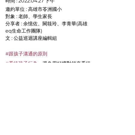
時間 : 2022.04.27 下午
邀約單位 : 高雄市苓洲國小
對象 : 老師、學生家長 
分享者 : 余憶佐、闕筱玲、李青華(高雄
eq生命工作團隊)
文 : 公益巡迴講座編輯組
#跟孩子溝通的原則
#看待孩子行為
，避免用好壞對錯來看待
#覺察你的情緒狀態
，不勉強自己一定要
馬上處理面對。
#介入的時間點
 : 情緒強度/情緒行為曲
線/時間
#介入的過程中
，不斷去發掘孩子願意鬆
動以及向善的動機
#讀懂孩子非語言的訊息
，以進入更深層