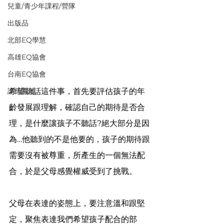
兒童/青少年課程/營隊
出版品
北部EQ學慧
高雄EQ協會
台南EQ協會
講師園地
希望聽話這件事，首先要評估孩子的年
齡發展跟理解，確認自己的期待是否合
理，是什麼讓孩子不聽話?絕大部分是因
為…他聽到的不是他要的，孩子的期待跟
需要沒有被尊重，所產生的一個無法配
合，於是父母感覺權威受到了挑戰。
父母在表達的姿態上，要注意溫和跟堅
定，聚焦表達我們希望孩子配合的部