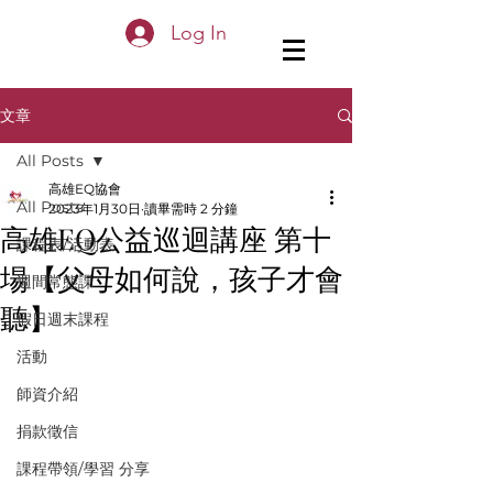
Log In
文章
All Posts
高雄EQ協會
All Posts
2023年1月30日
讀畢需時 2 分鐘
高雄EQ公益巡迴講座 第十
課程表/活動表
場【父母如何說，孩子才會
週間常態課
聽】
假日週末課程
活動
師資介紹
捐款徵信
課程帶領/學習 分享