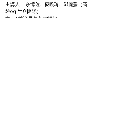
主講人 ：余憶佐、麥曉玲、邱麗螢（高
雄eq 生命團隊）
文 : 公益巡迴講座 編輯組
公益巡迴講座
活動
高雄EQ協會
查看全部
最新文章