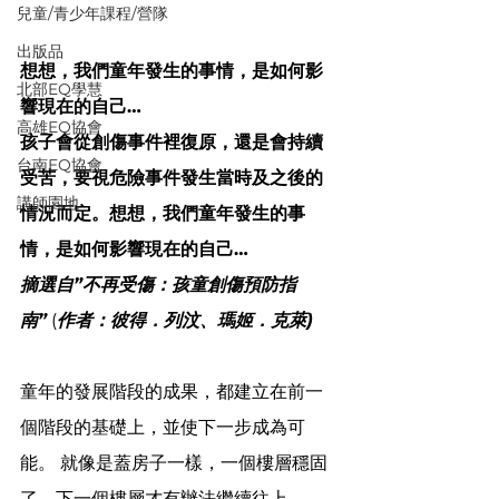
兒童/青少年課程/營隊
出版品
想想，我們童年發生的事情，是如何影
北部EQ學慧
響現在的自己…
高雄EQ協會
孩子會從創傷事件裡復原，還是會持續
台南EQ協會
受苦，要視危險事件發生當時及之後的
講師園地
情況而定。想想，我們童年發生的事
情，是如何影響現在的自己…
摘選自”不再受傷：孩童創傷預防指
南”
 (
作者：彼得．列汶、瑪姬．克萊)
童年的發展階段的成果，都建立在前一
個階段的基礎上，並使下一步成為可
能。 就像是蓋房子一樣，一個樓層穩固
了，下一個樓層才有辦法繼續往上