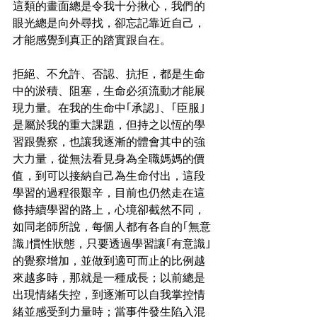
這類的畫面總是令我十分揪心，我們的
眼光總是向外尋找，卻忘記靠近自己，
才能感覺到真正的踏實跟自在。
拒絕、不允許、否認、抗拒，都是生命
中的淤積、阻塞，生命必須流動才能展
現力量。在我的生命中｢承認｣、｢臣服｣
是屬於我的重大課題，但持之以恆的學
習跟覺察，也讓我逐漸的體會其中的強
大力量，從無法看見身為全職媽媽的價
值，到可以接納自己為生命付出，這段
學習的過程很艱辛，目前也仍然走在這
條持續學習的路上，心境卻截然不同，
如同老師所說，每個人都有各自的｢無意
識｣慣性狀態，只要透過學習讓｢有意識｣
的覺察增加，並做到適可而止的比例越
來越多時，那就是一種成長；以前總是
出現情緒失控，到逐漸可以自我掌控情
緒並感受到力量時；當事件發生陷入混