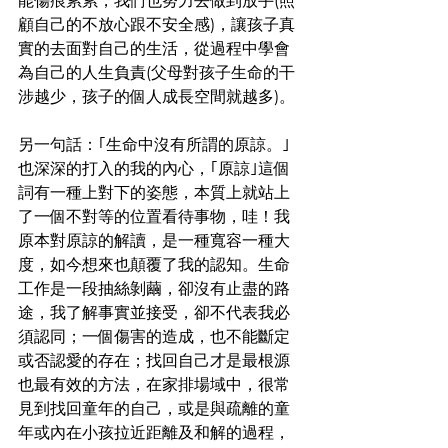
能傷痕累累，我們也努力去做到放手(照
顧自己的不放心跟不安全感)，讓孩子真
實的去面對自己的生活，從過程中學會
為自己的人生負責(父母對孩子生命的干
涉越少，孩子的個人成長空間就越多)。
另一句話：｢生命中沒有所謂的原諒。｣
也深深的打入的我的內心，｢原諒｣這個
詞有一種上對下的姿態，本質上就站上
了一個不對等的位置看待事物，哇！我
原本對原諒的解讀，是一種寬容一種大
度，如今想來也顛覆了我的認知。生命
工作是一段抽絲剝繭，卻沒有止盡的路
途，我了解事實並接受，卻不代表我必
須認同；一個傷害的造成，也不能斷定
或否認愛的存在；找回自己才是最根源
也最有效的方法，在家排場域中，很常
見到找回童年的自己，或是與疏離的童
年或內在小孩拉近距離及和解的過程，