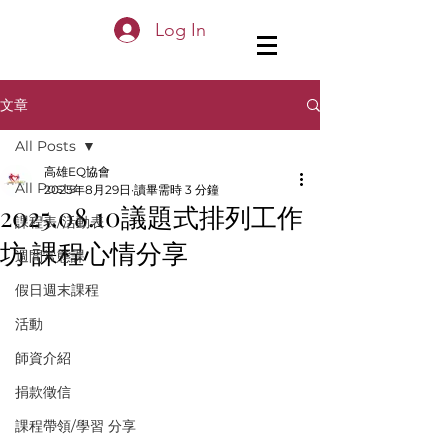
Log In
文章
All Posts
高雄EQ協會
All Posts
2025年8月29日
讀畢需時 3 分鐘
2025.08.10議題式排列工作
課程表/活動表
坊 課程心情分享
週間常態課
假日週末課程
活動
師資介紹
捐款徵信
課程帶領/學習 分享