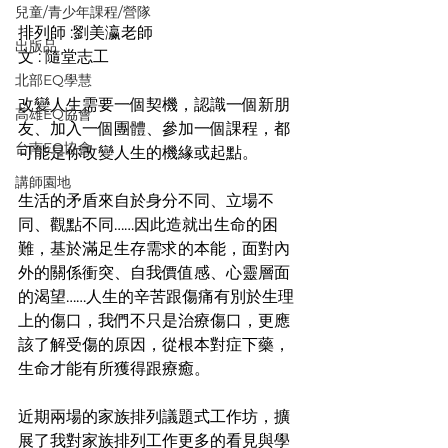
兒童/青少年課程/營隊
排列師 :劉美瀛老師
出版品
文 : 隨堂志工
北部EQ學慧
改變人生需要一個契機，認識一個新朋
高雄EQ協會
友、加入一個團體、參加一個課程，都
台南EQ協會
可能是你改變人生的機緣或起點。
講師園地
生活的矛盾來自於身分不同、立場不
同、觀點不同……因此造就出生命的困
難，基於滿足生存需求的本能，面對內
外的關係衝突、自我價值感、心靈層面
的渴望……人生的辛苦跟傷痛有別於生理
上的傷口，我們不只是治療傷口，更應
該了解受傷的原因，從根本對症下藥，
生命才能有所獲得跟療癒。
近期兩場的家族排列議題式工作坊，擴
展了我對家族排列工作更多的看見與學