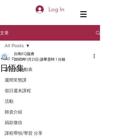
Log In
文章
All Posts
台南EQ協會
All Posts
2023年1月21日
讀畢需時 1 分鐘
日悟集
課程表/活動表
週間常態課
假日週末課程
活動
師資介紹
捐款徵信
課程帶領/學習 分享