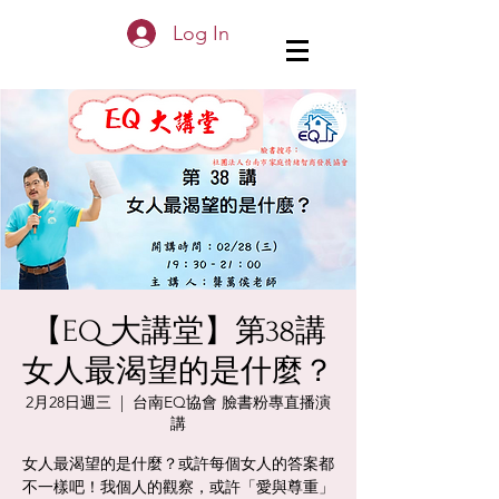
Log In
【EQ 大講堂】第38講
女人最渴望的是什麼？
2月28日週三
  |  
台南EQ協會 臉書粉專直播演
講
女人最渴望的是什麼？或許每個女人的答案都
不一樣吧！我個人的觀察，或許「愛與尊重」