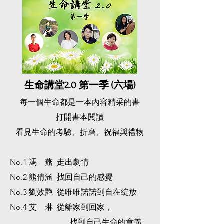
生命講堂2.0 第一季 (六場)
每一個生命都是一本內容精采的書
打開書本閱讀
看見生命的考驗、折磨、祝福與禮物
No.1 馮 燕 走出劇情
​No.2 熊倩涵 找回自己的感覺
No.3 劉效艷 從唯唯諾諾到自在綻放
No.4 艾 琳 從離家到回家，
找到自己生命的意義