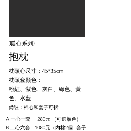
(暖心系列)
​抱枕
枕頭
​心
尺寸：45*35cm
枕頭套顏色：
粉紅、紫色、灰白、綠色、黃
色、水藍
備註：棉心和套子可拆
A.一心一套 280元 （可選顏色）
B.二心六套 1080元（內棉2個 套子