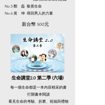
No.5 鄭 磊 敬畏生命
No.6 黃 坤 尋回男人的力量
​新台幣 500元
生命講堂2.0 第二季 (六場)
每一個生命都是一本內容精采的書
打開書本閱讀
看見生命的考驗、折磨、祝福與禮物