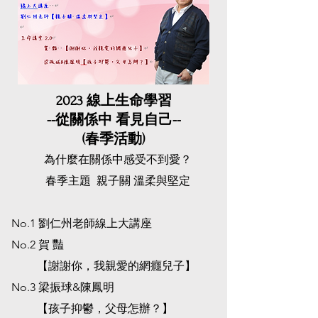
2023 線上生命學習
​--從關係中 看見自己--
(春季活動)
為什麼在關係中感受不到愛？
​春季主題 親子關 溫柔與堅定
No.1 劉仁州老師線上大講座
​No.2 賀 豔
【謝謝你，我親愛的網癮兒子】
No.3 梁振球&陳鳳明
【孩子抑鬱，父母怎辦？】