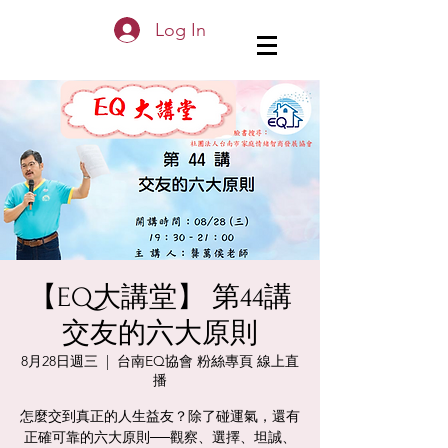
Log In
【EQ大講堂】 第44講
交友的六大原則
8月28日週三
  |  
台南EQ協會 粉絲專頁 線上直
播
怎麼交到真正的人生益友？除了碰運氣，還有
正確可靠的六大原則──觀察、選擇、坦誠、