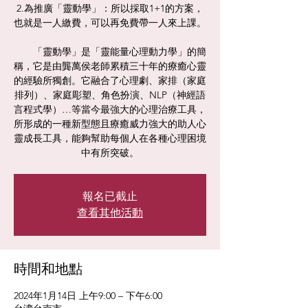
2.為推廣「靈動學」：所以採取1+1的方案，
也就是一人繳費，可以再免費帶一人來上課。
「靈動學」是「靈能量心理動力學」的簡
稱，它是由龔萬侯老師累積三十年的療癒心靈
的經驗所獨創。它融合了心理劇、家排（家庭
排列）、家庭彫塑、角色扮演、NLP（神經語
言程式學）…等當今最強大的心理治療工具，
所形成的一種新型態且療癒威力強大的助人心
靈成長工具，能夠幫助每個人在各種心理困境
報名已截止
查看其他活動
時間和地點
2024年1月14日 上午9:00 – 下午6:00