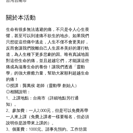
台湾台南市
關於本活動
生命有很多無法逃避的痛，不只是令人心生畏
懼，甚至可以到達痛不欲生的地步。如果我們
只想從這些痛中逃走，人生不僅不會更美好，
反而會讓我們脫離自己人生原本美好的運行軌
道，為人生種下更多悲劇的因。唯有真誠地面
對這些生命的痛，並且超越它們，才能讓這些
痛成為滋養生命的養份！讓我們透過「靈動
學」的強大療癒力量，幫助大家順利超越生命
的痛！
◎授課：龔萬侯 老師（靈動學 創始人）
◎相關說明：
1、上課地點：台南市（詳細地點另行通
知）。
2、參加費：一人2,000元，但是可以免費再帶
一人來上課（免費上課者一樣要報名，但必須
說明你是誰帶來上課的）。
3、個案費：1000元。請事先預約。工作坊當