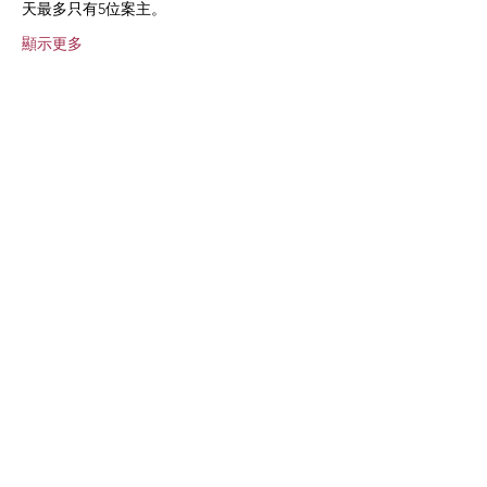
天最多只有5位案主。
顯示更多
分享此活動
生命的問題，環環相扣：
童年的創傷、壓抑的情緒、逃避痛苦
的態度、迷失的自我、
糾葛的關係、破裂的婚姻、破碎的家
庭、無法控制的傷害孩子、....。