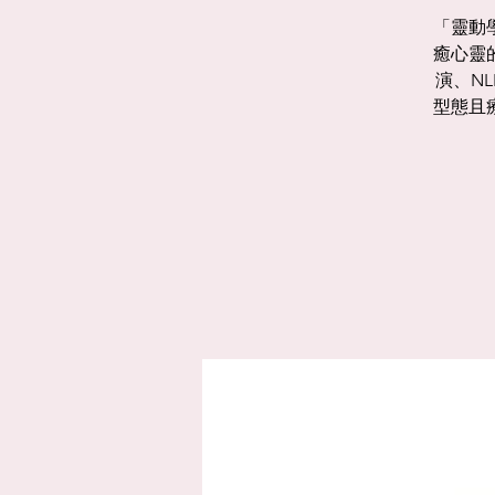
「靈動
癒心靈
演、N
型態且