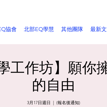
EQ協會
北部EQ學慧
其他團隊
最新文
學工作坊】願你
的自由
3月17日週日
  |  
(報名後通知)