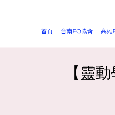
首頁
台南EQ協會
高雄
【靈動