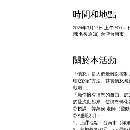
時間和地點
2024年3月17日 上午9:00 – 下
(報名後通知), 台湾台南市
關於本活動
「憤怒」是人們最難以控制
理它的好方法。其實憤怒暴
戰場」。
「願你擁有憤怒的自由」的
的愛流動起來，使憤怒轉化
◎授課：龔萬侯 老師（靈動
◎相關說明：
1、上課地點：台南市（詳
2、參加費2000元。3人同