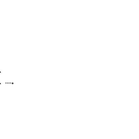
、
...。