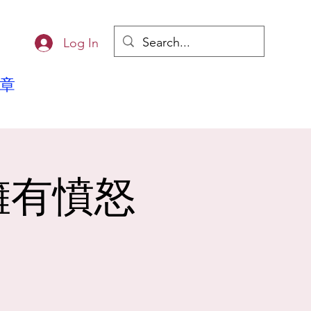
Log In
章
擁有憤怒