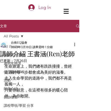
Log In
文章
All Posts
台南EQ協會
All Posts
2023年3月18日
讀畢需時 1 分鐘
講師介紹 王書涵(Ren)老師
課程表/活動表
已更新：
7月26日
週間常態課
生命旅途上，我們總有跌跌撞撞，曾經
假日週末課程
走過的每一步都會成為美好的滋養。
走入生命學習的道路中，我們都不再是
活動
孤獨一人，
師資介紹
只要你願意，在這裡有很多的暖心陪
伴，為你敞開。
捐款徵信
課程帶領/學習 分享