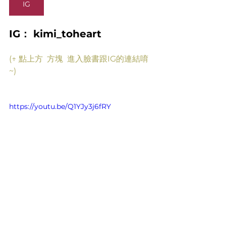
IG
IG： kimi_toheart
(↑ 點上方  方塊  進入臉書跟IG的連結唷
~)
https://youtu.be/Q1YJy3j6fRY