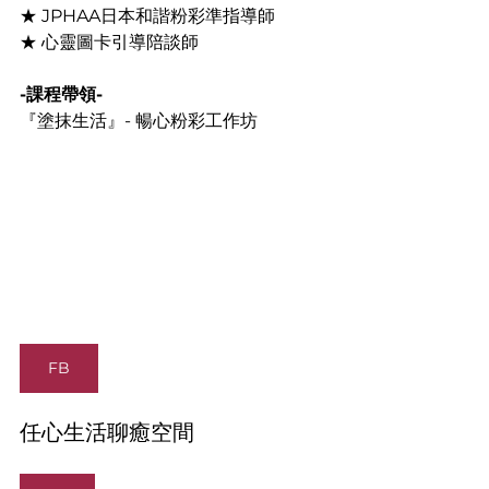
★ JPHAA日本和諧粉彩準指導師
★ 心靈圖卡引導陪談師
-課程帶領-
『塗抹生活』- 暢心粉彩工作坊
FB
任心生活聊癒空間